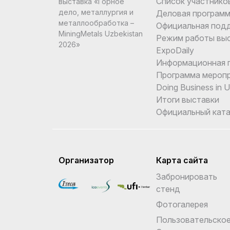
Список участнико
выставка «Горное
дело, металлургия и
Деловая програм
металлообработка –
Официальная под
MiningMetals Uzbekistan
Режим работы вы
2026»
ExpoDaily
Информационная 
Программа мероп
Doing Business in 
Итоги выставки
Официальный ката
Организатор
Карта сайта
Забронировать
стенд
Фотогалерея
Пользовательско