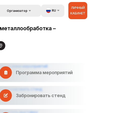
ЛИЧНЫЙ
RU
Организатор
КАБИНЕТ
Обратная связь
UZ
стране
 металлообработка –
Kонтакты
EN
 и
луги
Об организаторах
ZH
ур
Программа мероприятий
Забронировать стенд