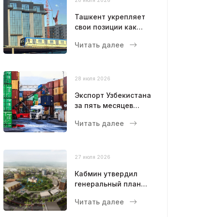
Ташкент укрепляет
свои позиции как
современный
Читать далее
мегаполис
28 июля 2026
Экспорт Узбекистана
за пять месяцев
достиг 12,6 млрд
Читать далее
долларов
27 июля 2026
Кабмин утвердил
генеральный план
развития Бухары до
Читать далее
2043 года