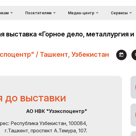
икам
Посетителям
Медиа-центр
Сервисы
Информация о 
Фотогалерея
Преимущества
ества участия
посещения
 выставка «Горное дело, металлургия и
Доставка груза
Видеогалерея
посетителей
Таможенные ус
Место проведения
Пресс-релизы
режим для
кспоцентр" / Ташкент, Узбекистан
Официальный Т
Режим работы выставки
Оператор
Новости
Посетить выставку
астия в
Виза
Аккредитация
е
журналистов
Как добраться до
выставки
аботы выставки
я до выставки
Правила посещения
ровать стенд
Официальный Тур
 спонсором
АО НВК "Узэкспоцентр"
Оператор
ка стендов
рес: Республика Узбекистан, 100084,
г.Ташкент, проспект А.Темура, 107.
 груза и
ные услуги