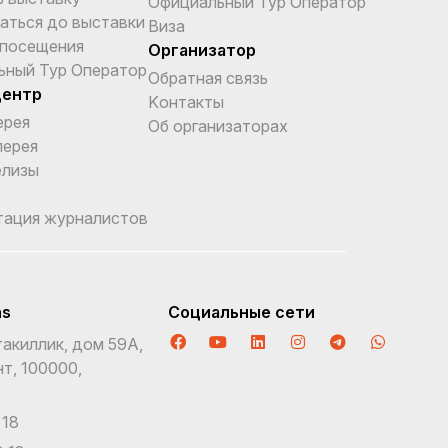
Официальный Тур Оператор
аться до выставки
Виза
 посещения
Организатор
ьный Тур Оператор
Обратная связь
центр
Kонтакты
ерея
Об организаторах
лерея
елизы
тация журналистов
ns
Социальные сети
акиллик, дом 59А,
т, 100000,
 18