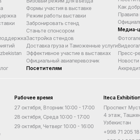
в
Визовый режим для въезда
Как добр
ма
Формы участия в выставке
Правила
держка
Режим работы выставки
Официал
ставки
Забронировать стенд
Медиа-
Станьте спонсором
поддержка
Застройка стендов
Фотогал
риятий
Доставка груза и Таможенные услуги
Видеога
Uzbekistan
Эффективное участие в выставках
Пресс-р
Официальный авиаперевозчик
Новости
лог
Посетителям
Аккреди
Рабочее время
Iteca Exhibitio
27 октября, Вторник 10:00 - 17:00
Проспект Муст
4 этаж, Ташкен
28 октября, Среда 10:00 - 17:00
Узбекистан
29 октября, Четверг 10:00 - 16:00
+998 71 205 18
е