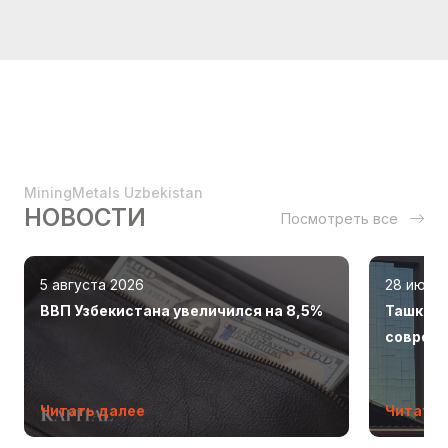
MiningMetals Uzbekistan
НОВОСТИ
Посмотреть все
5 августа 2026
28 июля
ВВП Узбекистана увеличился на 8,5%
Ташкент
соврем
Читать далее
Читать 