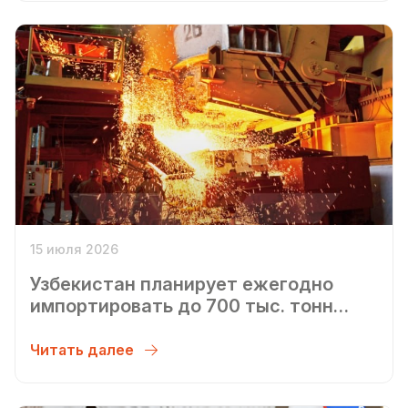
15 июля 2026
Узбекистан планирует ежегодно
импортировать до 700 тыс. тонн
железной руды из Таджикистана,
сообщил президент Шавкат
Читать далее
Мирзиёев.