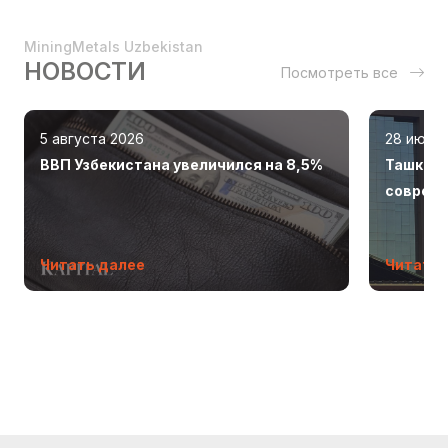
MiningMetals Uzbekistan
НОВОСТИ
Посмотреть все
5 августа 2026
28 июля
ВВП Узбекистана увеличился на 8,5%
Ташкент
соврем
Читать далее
Читать 