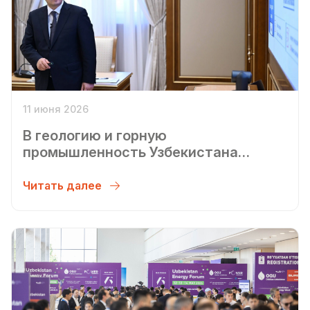
11 июня 2026
В геологию и горную
промышленность Узбекистана
планируется привлечь $30 млрд
инвестиций до 2030 года
Читать далее