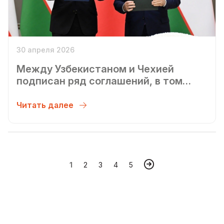
30 апреля 2026
Между Узбекистаном и Чехией
подписан ряд соглашений, в том
числе в области геологии и о
поставках электропоездов
Читать далее
1
2
3
4
5