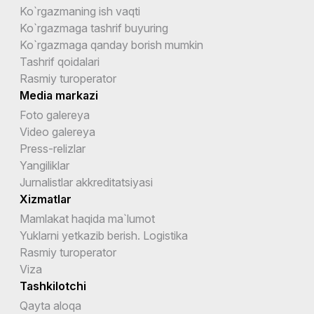
Ko`rgazmaning ish vaqti
Ko`rgazmaga tashrif buyuring
Ko`rgazmaga qanday borish mumkin
Tashrif qoidalari
Rasmiy turoperator
Media markazi
Foto galereya
Video galereya
Press-relizlar
Yangiliklar
Jurnalistlar akkreditatsiyasi
Xizmatlar
Mamlakat haqida ma`lumot
Yuklarni yetkazib berish. Logistika
Rasmiy turoperator
Viza
Tashkilotchi
Qayta aloqa