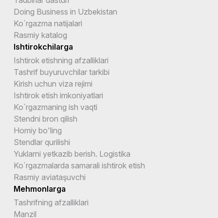
Doing Business in Uzbekistan
Ko`rgazma natijalari
Rasmiy katalog
Ishtirokchilarga
Ishtirok etishning afzalliklari
Tashrif buyuruvchilar tarkibi
Kirish uchun viza rejimi
Ishtirok etish imkoniyatlari
Ko`rgazmaning ish vaqti
Stendni bron qilish
Homiy bo'ling
Stendlar qurilishi
Yuklarni yetkazib berish. Logistika
Ko`rgazmalarda samarali ishtirok etish
Rasmiy aviataşuvchi
Mehmonlarga
Tashrifning afzalliklari
Manzil