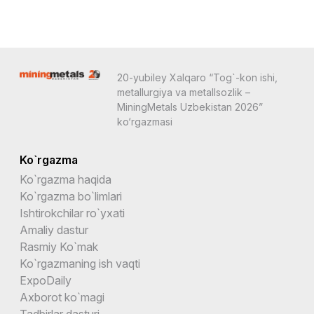
20-yubiley Хalqaro “Tog`-kon ishi,
metallurgiya va metallsozlik –
MiningMetals Uzbekistan 2026”
ko‘rgazmasi
Ko`rgazma
Ko`rgazma haqida
Ko`rgazma bo`limlari
Ishtirokchilar ro`yxati
Amaliy dastur
Rasmiy Ko`mak
Ko`rgazmaning ish vaqti
ExpoDaily
Axborot ko`magi
Tadbirlar dasturi