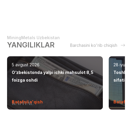
MiningMetals Uzbekistan
YANGILIKLAR
Barchasini ko'rib chiqish
5 avgust 2026
28 iyul 2
O‘zbekistonda yalpi ichki mahsulot 8,5
Toshken
foizga oshdi
sifatid
Batafsil o'qish
Batafsil 