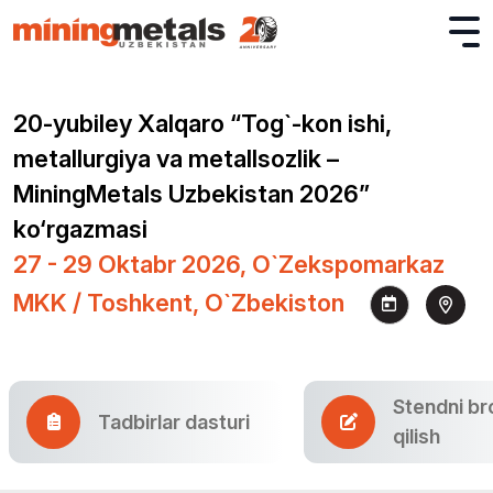
20-yubiley Хalqaro “Tog`-kon ishi,
metallurgiya va metallsozlik –
MiningMetals Uzbekistan 2026”
ko‘rgazmasi
27 - 29 Oktabr 2026, O`zekspomarkaz
MKK / Toshkent, O`zbekiston
Stendni br
Tadbirlar dasturi
qilish