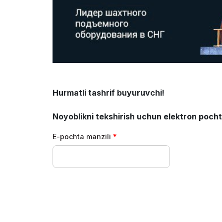
ishtirok e
Ko`rgazma natijalari
Rasmiy a
Rasmiy katalog
Hurmatli tashrif buyuruvchi!
Noyoblikni tekshirish uchun elektron pochta 
E-pochta manzili