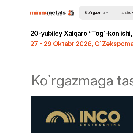
Ko`rgazma
Ishtiro
Ishtirok e
Ko`rgazma haqida
20-yubiley Хalqaro “Tog`-kon ishi
Tashrif b
Ko`rgazma bo`limlari
27 - 29 Oktabr 2026, O`zekspoma
Kirish uc
Ishtirokchilar ro`yxati
Ishtirok e
Amaliy dastur
Ko`rgazm
Rasmiy Ko`mak
Ko`rgazmaga tas
Stendni b
Ko`rgazmaning ish vaqti
Homiy bo
ExpoDaily
Stendlar q
Axborot ko`magi
Yuklarni 
Tadbirlar dasturi
Logistika
Doing Business in
Ko`rgazm
Uzbekistan