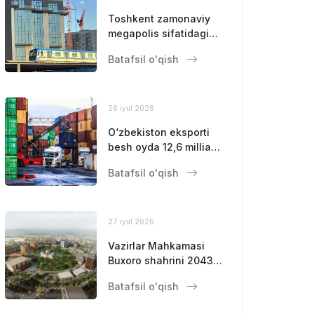
Toshkent zamonaviy
megapolis sifatidagi
mavqeini
Batafsil o'qish
mustahkamlamoqda
28 iyul 2026
O‘zbekiston eksporti
besh oyda 12,6 milliard
dollarga yetdi
Batafsil o'qish
27 iyul 2026
Vazirlar Mahkamasi
Buxoro shahrini 2043-
yilgacha
Batafsil o'qish
rivojlantirishning bosh
rejasini tasdiqladi