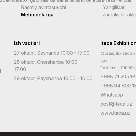
Rasmiy aviataşuvchi
Yangiliklar
Mehmonlarga
Jurnalistlar akk
Ish vaqtlari
Iteca Exhibitio
27 oktabr, Seshanba 10:00 - 17:00
Mustaqillik shoh k
qavat
28 oktabr, Chorshanba 10:00 -
Toshkent, 100000,
17:00
i
+998 71 205 18
29 oktabr, Payshanba 10:00 - 16:00
+998 94 800 18
Whatsapp
post@iteca.uz
www.iteca.uz