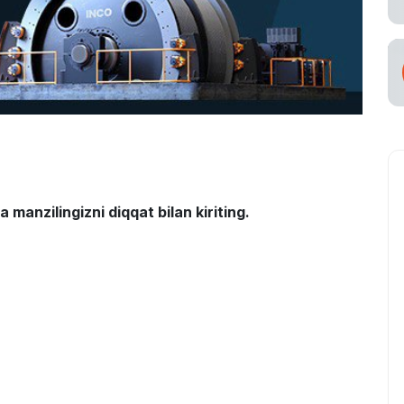
tish
viataşuvchi
manzilingizni diqqat bilan kiriting.