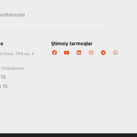
reditatsiyasi
ns
Ijtimoiy tarmoqlar
o'chasi, 59A uy, 4
 O'zbekiston
 18
 18