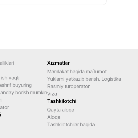
lliklari
Xizmatlar
Mamlakat haqida ma`lumot
ish vaqti
Yuklarni yetkazib berish. Logistika
shrif buyuring
Rasmiy turoperator
anday borish mumkin
Viza
i
Tashkilotchi
ator
Qayta aloqa
i
Aloqa
Tashkilotchilar haqida