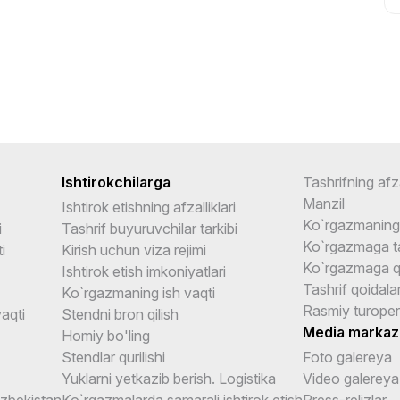
Ishtirokchilarga
Tashrifning afza
Manzil
Ishtirok etishning afzalliklari
Ko`rgazmaning 
i
Tashrif buyuruvchilar tarkibi
Ko`rgazmaga ta
i
Kirish uchun viza rejimi
Ko`rgazmaga q
Ishtirok etish imkoniyatlari
Tashrif qoidalar
Ko`rgazmaning ish vaqti
Rasmiy turoper
aqti
Stendni bron qilish
Media markaz
Homiy bo'ling
Stendlar qurilishi
Foto galereya
Yuklarni yetkazib berish. Logistika
Video galereya
Uzbekistan
Ko`rgazmalarda samarali ishtirok etish
Press-relizlar