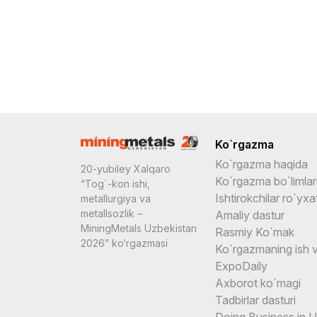
Ko`rgazma
Ko`rgazma haqida
20-yubiley Хalqaro
Ko`rgazma bo`limlar
“Tog`-kon ishi,
Ishtirokchilar ro`yxat
metallurgiya va
metallsozlik –
Amaliy dastur
MiningMetals Uzbekistan
Rasmiy Ko`mak
2026” ko‘rgazmasi
Ko`rgazmaning ish v
ExpoDaily
Axborot ko`magi
Tadbirlar dasturi
Doing Business in 