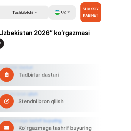
SHAXSIY
UZ
Tashkilotchi
KABINET
Qayta aloqa
ida ma`lumot
EN
s Uzbekistan 2026” ko‘rgazmasi
Aloqa
zib berish.
RU
Tashkilotchilar haqida
ZH
erator
Tadbirlar dasturi
Stendni bron qilish
Ko`rgazmaga tashrif buyuring