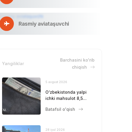
Rasmiy aviataşuvchi
Barchasini ko'rib
Yangiliklar
chiqish
5 avgust 2026
O‘zbekistonda yalpi
ichki mahsulot 8,5
foizga oshdi
Batafsil o'qish
28 iyul 2026